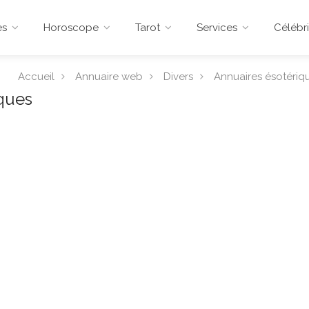
es
Horoscope
Tarot
Services
Célébri
Accueil
Annuaire web
Divers
Annuaires ésotériq
ques