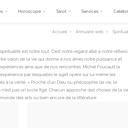
es
Horoscope
Tarot
Services
Célébri
Accueil
Annuaire web
Spiritual
spiritualité est notre tout. C’est notre regard allié à notre réflexi
otre vision de la vie qui donne à nos âmes notre puissance et
 expériences ainsi que de nos rencontres. Michel Foucault la
l'expérience par lesquelles le sujet opère sur lui-même les
s à la vérité. » Proche d'un Dieu ou philosophie de vie, la
ion n'est pas un socle figé. Chacun approche des choses de la vi
 monde des arts ou bien encore de la littérature