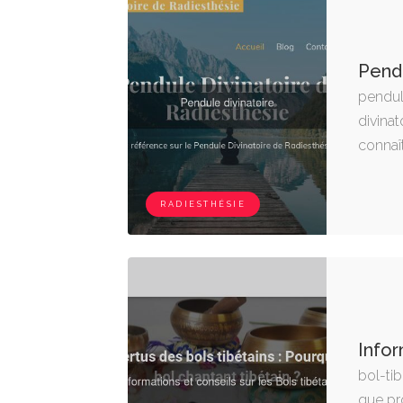
Pendu
pendul
divinat
connaît
RADIESTHÉSIE
Infor
bol-tib
que pro