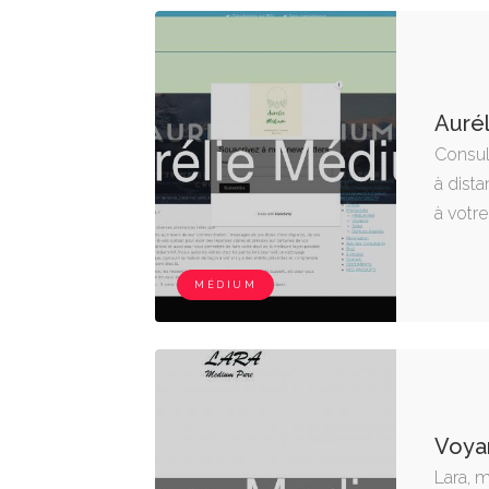
Auré
Consul
à dista
à votre
MÉDIUM
Voya
Lara, 