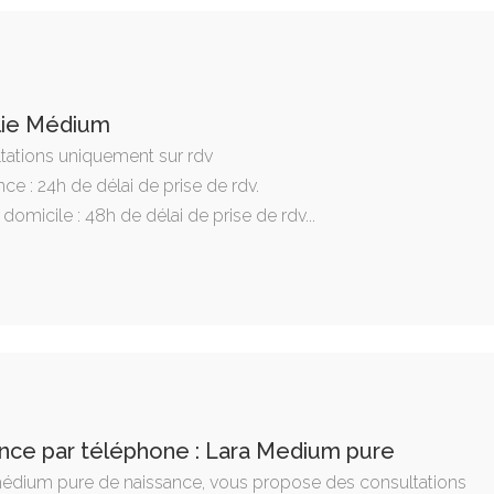
lie Médium
tations uniquement sur rdv
nce : 24h de délai de prise de rdv.
 domicile : 48h de délai de prise de rdv...
nce par téléphone : Lara Medium pure
médium pure de naissance, vous propose des consultations