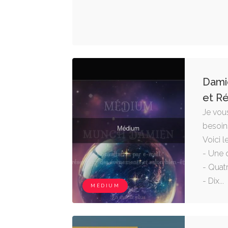
Dami
et Ré
Je vou
besoin
Voici l
- Une 
- Quat
- Dix...
MÉDIUM