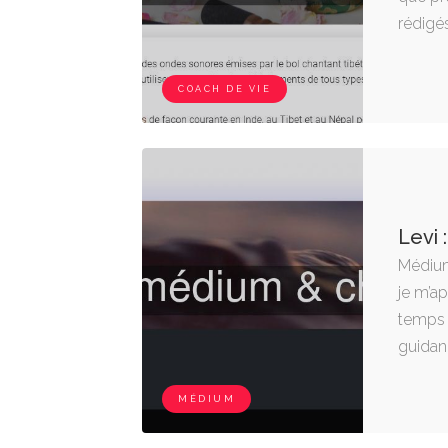
rédigés
COACH DE VIE
Levi
Médium
je m’a
temps 
guidanc
MÉDIUM