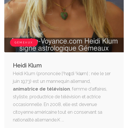
GÉMEAUX
Heidi Klum
Heidi Klum (prononcée [ˈhaɪ̯di ˈklʊm] ; née le 1er
juin 1973) est un mannequin allemand,
animatrice de télévision
, femme d'affaires,
styliste, productrice de télévision et actrice
occasionnelle. En 2008, elle est devenue
citoyenne américaine tout en conservant sa
nationalité allemande.K ...