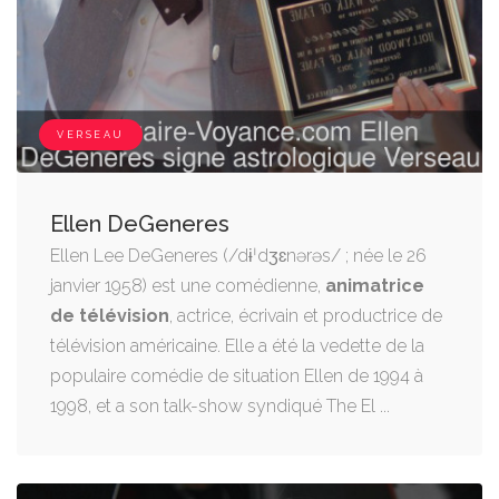
VERSEAU
Ellen DeGeneres
Ellen Lee DeGeneres (/dɨˈdʒɛnərəs/ ; née le 26
janvier 1958) est une comédienne,
animatrice
de télévision
, actrice, écrivain et productrice de
télévision américaine. Elle a été la vedette de la
populaire comédie de situation Ellen de 1994 à
1998, et a son talk-show syndiqué The El ...