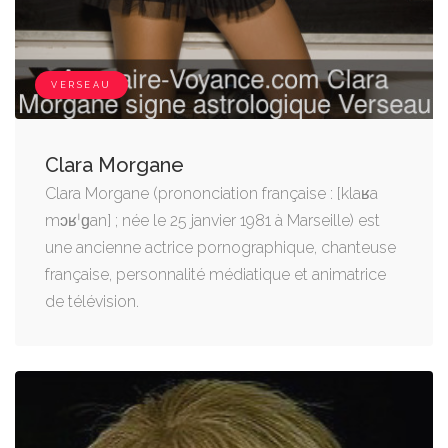
VERSEAU
Clara Morgane
Clara Morgane (prononciation française : [klaʁa
mɔʁˈɡan] ; née le 25 janvier 1981 à Marseille) est
une ancienne actrice pornographique, chanteuse
française, personnalité médiatique et animatrice
de télévision.