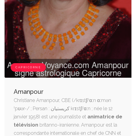
CAPRICORNE
Amanpour
Christiane Amanpour, CBE (/krɪstʃiˈɑːn ɑːmən
ˈpʊər-/ ; Persan : کریستیان krɪstʃiˈɑːn ; née le 12
janvier 1958) est une journaliste et
animatrice de
télévision
britanno-iranienne. Amanpour est la
correspondante internationale en chef de CNN et