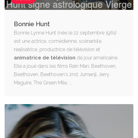
Bonnie Hunt
Bonnie Lynne Hunt (née le 22 septembre 1961)
est une actrice, comédienne, scénariste,
réalisatrice, productrice de télévision et
animatrice de télévision
de jour américaine.
Elle a joué dans les films Rain Man, Beethoven,
Beethoven, Beethoven's 2nd, Jumanji, Jerry
Maguire, The Green Mile, ...