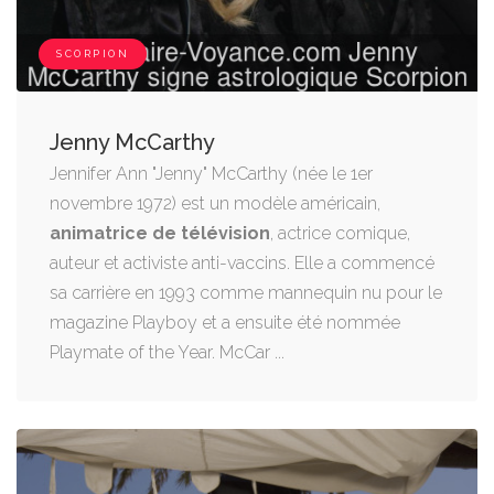
SCORPION
Jenny McCarthy
Jennifer Ann "Jenny" McCarthy (née le 1er
novembre 1972) est un modèle américain,
animatrice de télévision
, actrice comique,
auteur et activiste anti-vaccins. Elle a commencé
sa carrière en 1993 comme mannequin nu pour le
magazine Playboy et a ensuite été nommée
Playmate of the Year. McCar ...