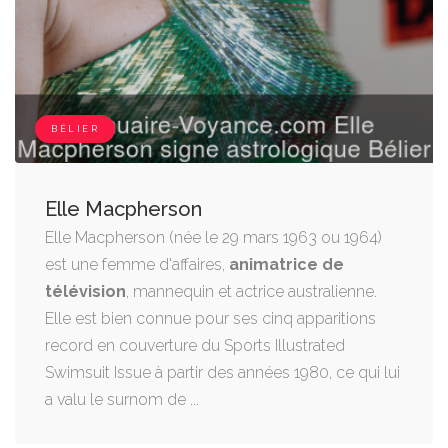
BÉLIER
Elle Macpherson
Elle Macpherson (née le 29 mars 1963 ou 1964)
est une femme d'affaires,
animatrice de
télévision
, mannequin et actrice australienne.
Elle est bien connue pour ses cinq apparitions
record en couverture du Sports Illustrated
Swimsuit Issue à partir des années 1980, ce qui lui
a valu le surnom de ...