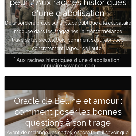
peur ? Aux racines historiques
d'une diabolisation
De la sorcière brûlée sur la place publique à la célibataire
moquée dans les magazines, la même méfiance
traverse les siècles. Voici comment s'est fabriquée,
concrètement, la peur de l'auto...
Oracle de Belline et amour :
comment poser les bonnes
questions à son tirage
Avant de mélanger les cartes, encore faut-il savoir quoi