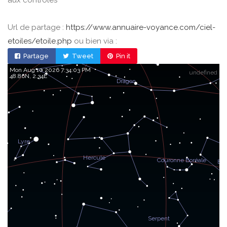
aux contrôles
Url de partage :
https://www.annuaire-voyance.com/ciel-
etoiles/etoile.php
ou bien via :
Partage
Tweet
Pin it
Mon Aug 10 2026 7:34:03 PM
undefined
48.86, 2.34