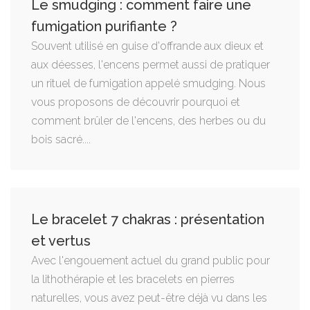
Le smudging : comment faire une
fumigation purifiante ?
Souvent utilisé en guise d'offrande aux dieux et
aux déesses, l'encens permet aussi de pratiquer
un rituel de fumigation appelé smudging. Nous
vous proposons de découvrir pourquoi et
comment brûler de l'encens, des herbes ou du
bois sacré....
Le bracelet 7 chakras : présentation
et vertus
Avec l'engouement actuel du grand public pour
la lithothérapie et les bracelets en pierres
naturelles, vous avez peut-être déjà vu dans les