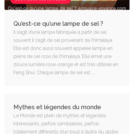
Qu’est-ce qu’une lampe de sel ?
Il s’agit d’une lampe fabriquée à partir de sel,
souvent il s’agit de sel provenant de l’himalaya.
Elle est donc aussi souvent appelée lampe en
pierre de sel rose de l’himalaya. Elle émet une
douce lumière rose-orangé et est très utilisée en
Feng Shui. Chaque lampe de sel est......
Mythes et légendes du monde
Le Monde est plein de mythes et légendes
intéressants, parfois semblables, parfois
totalement différents d’un bout à l’autre du globe.