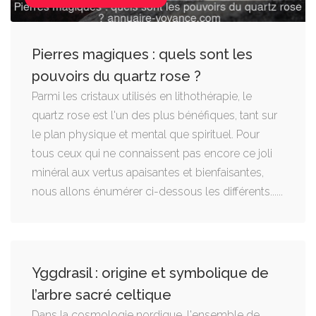
Pierres magiques : quels sont les
pouvoirs du quartz rose ?
Parmi les cristaux utilisés en lithothérapie, le
quartz rose est l'un des plus bénéfiques, tant sur
le plan physique et mental que spirituel. Pour
tous ceux qui ne connaissent pas encore ce joli
minéral aux vertus apaisantes et bienfaisantes,
nous allons énumérer ci-dessous les différents......
Yggdrasil : origine et symbolique de
l’arbre sacré celtique
Dans la cosmologie nordique, l'ensemble de