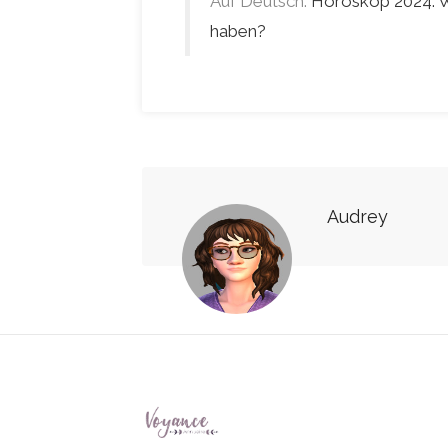
Auf Deutsch:
Horoskop 2024: W
haben?
Audrey