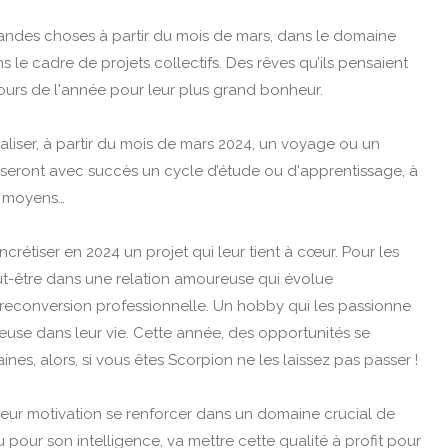
andes choses à partir du mois de mars, dans le domaine
 le cadre de projets collectifs. Des rêves qu’ils pensaient
cours de l'année pour leur plus grand bonheur.
éaliser, à partir du mois de mars 2024, un voyage ou un
naliseront avec succès un cycle d’étude ou d'apprentissage, à
s moyens…
rétiser en 2024 un projet qui leur tient à cœur. Pour les
ut-être dans une relation amoureuse qui évolue
reconversion professionnelle. Un hobby qui les passionne
rieuse dans leur vie. Cette année, des opportunités se
es, alors, si vous êtes Scorpion ne les laissez pas passer !
leur motivation se renforcer dans un domaine crucial de
 pour son intelligence, va mettre cette qualité à profit pour