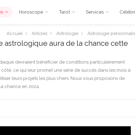
es
Horoscope
Tarot
Services
Célébri
Accueil
Articles
Astrologie
Astrologie personnali
e astrologique aura de la chance cette
diaque devraient bénéficier de conditions particulièrement
 côté, ce qui leur promet une série de succès dans les mois à
étiser leurs projets les plus chers. Nous vous proposons de
 la chance en 2024.