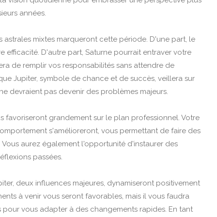
er la vision quotidienne pour embrasser une perspective plus
sieurs années.
s astrales mixtes marqueront cette période. D'une part, le
e efficacité. D'autre part, Saturne pourrait entraver votre
era de remplir vos responsabilités sans attendre de
ue Jupiter, symbole de chance et de succès, veillera sur
s ne devraient pas devenir des problèmes majeurs.
us favoriseront grandement sur le plan professionnel. Votre
comportement s'amélioreront, vous permettant de faire des
. Vous aurez également l'opportunité d'instaurer des
réflexions passées.
piter, deux influences majeures, dynamiseront positivement
ents à venir vous seront favorables, mais il vous faudra
us pour vous adapter à des changements rapides. En tant