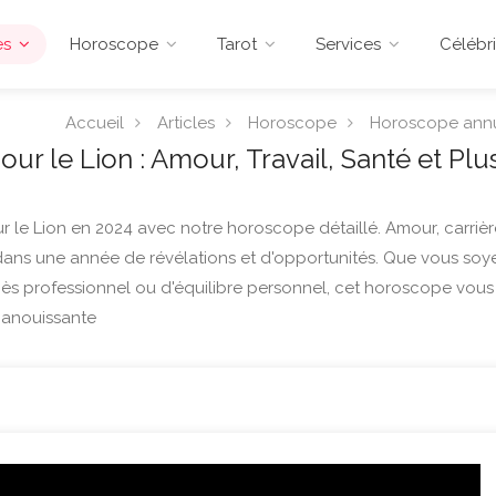
es
Horoscope
Tarot
Services
Célébri
Accueil
Articles
Horoscope
Horoscope ann
 le Lion : Amour, Travail, Santé et Plu
r le Lion en 2024 avec notre horoscope détaillé. Amour, carrièr
 dans une année de révélations et d'opportunités. Que vous soy
cès professionnel ou d'équilibre personnel, cet horoscope vous
panouissante