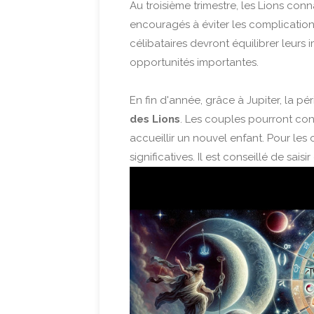
Au troisième trimestre, les Lions con
encouragés à éviter les complications 
célibataires devront équilibrer leurs
opportunités importantes.
En fin d'année, grâce à Jupiter, la p
des Lions
. Les couples pourront con
accueillir un nouvel enfant. Pour les
significatives. Il est conseillé de sais