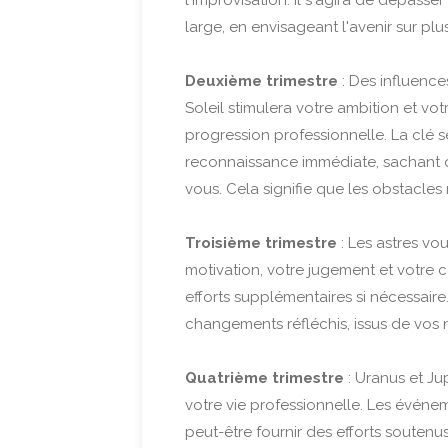
l'improvisation. Il s'agira de dépass
large, en envisageant l'avenir sur plu
Deuxième trimestre
: Des influence
Soleil stimulera votre ambition et votr
progression professionnelle. La clé s
reconnaissance immédiate, sachant q
vous. Cela signifie que les obstacle
Troisième trimestre
: Les astres vo
motivation, votre jugement et votre 
efforts supplémentaires si nécessaire
changements réfléchis, issus de vos 
Quatrième trimestre
: Uranus et Ju
votre vie professionnelle. Les événem
peut-être fournir des efforts souten