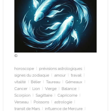
©
horoscope
prévisions astrologiques
signes du zodiaque
amour
travail
vitalité
Bélier
Taureau
Gémeaux
Cancer
Lion
Vierge
Balance
Scorpion
Sagittaire
Capricorne
Verseau
Poissons
astrologie
transit de Mars
influence de Mercure