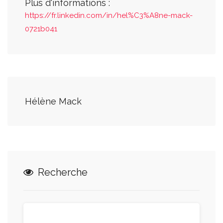
Plus d'informations :
https://fr.linkedin.com/in/hel%C3%A8ne-mack-
0721b041
Hélène Mack
Recherche