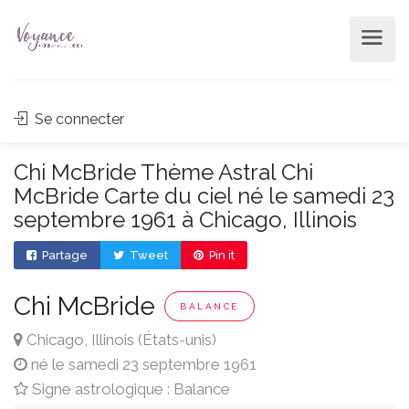
Se connecter
Chi McBride Thème Astral Chi
McBride Carte du ciel né le samedi 23
septembre 1961 à Chicago, Illinois
Partage
Tweet
Pin it
Chi McBride
BALANCE
Chicago, Illinois (États-unis)
né le samedi 23 septembre 1961
Signe astrologique : Balance