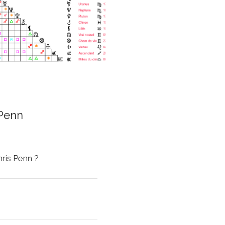
 Penn
hris Penn ?