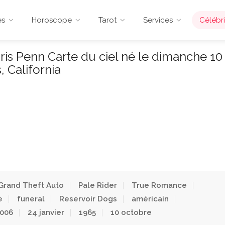
es
Horoscope
Tarot
Services
Célébri
ris Penn Carte du ciel né le dimanche 10
 California
Grand Theft Auto
Pale Rider
True Romance
e
funeral
Reservoir Dogs
américain
006
24 janvier
1965
10 octobre