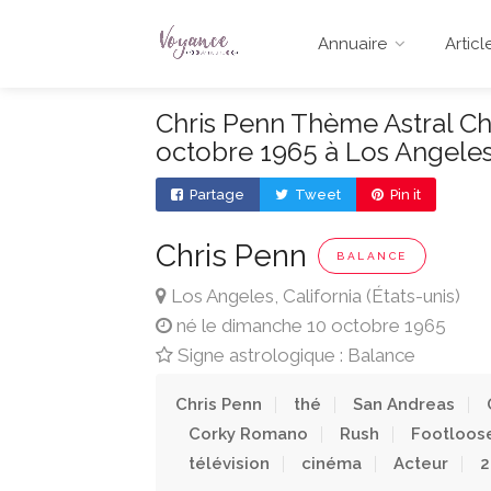
Annuaire
Articl
Chris Penn Thème Astral Ch
octobre 1965 à Los Angeles,
Partage
Tweet
Pin it
Chris Penn
BALANCE
Los Angeles, California (États-unis)
né le dimanche 10 octobre 1965
Signe astrologique : Balance
Chris Penn
thé
San Andreas
Corky Romano
Rush
Footloos
télévision
cinéma
Acteur
2