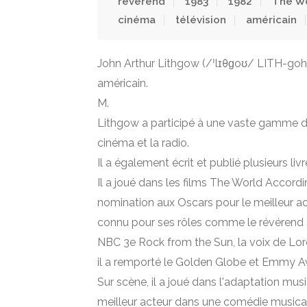
révérend
1983
1982
The Wo
cinéma
télévision
américain
John Arthur Lithgow (/ˈlɪθɡoʊ/ LITH-goh ;
américain.
M.
Lithgow a participé à une vaste gamme de 
cinéma et la radio.
Il a également écrit et publié plusieurs liv
Il a joué dans les films The World Accord
nomination aux Oscars pour le meilleur a
connu pour ses rôles comme le révérend
NBC 3e Rock from the Sun, la voix de Lord
il a remporté le Golden Globe et Emmy A
Sur scène, il a joué dans l'adaptation m
meilleur acteur dans une comédie musica