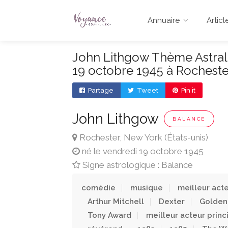
Annuaire
Articl
John Lithgow Thème Astral 
19 octobre 1945 à Rocheste
Partage
Tweet
Pin it
John Lithgow
BALANCE
Rochester, New York (États-unis)
né le vendredi 19 octobre 1945
Signe astrologique : Balance
comédie
musique
meilleur act
Arthur Mitchell
Dexter
Golden
Tony Award
meilleur acteur princ