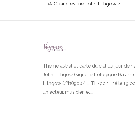
👶
Quand est né John Lithgow ?
Thème astral et carte du ciel du jour de 
John Lithgow (signe astrologique Balance
Lithgow (/ˈlɪθɡoʊ/ LITH-goh ; né le 19 o
un acteur, musicien et...