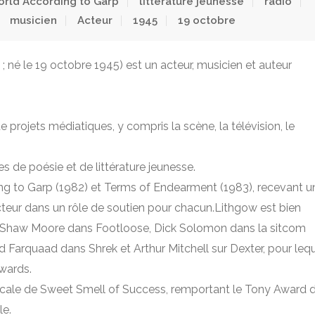
rld According to Garp
littérature jeunesse
radio
musicien
Acteur
1945
19 octobre
 né le 19 octobre 1945) est un acteur, musicien et auteur
projets médiatiques, y compris la scène, la télévision, le
res de poésie et de littérature jeunesse.
ing to Garp (1982) et Terms of Endearment (1983), recevant u
cteur dans un rôle de soutien pour chacun.Lithgow est bien
 Shaw Moore dans Footloose, Dick Solomon dans la sitcom
 Farquaad dans Shrek et Arthur Mitchell sur Dexter, pour leq
wards.
usicale de Sweet Smell of Success, remportant le Tony Award 
le.