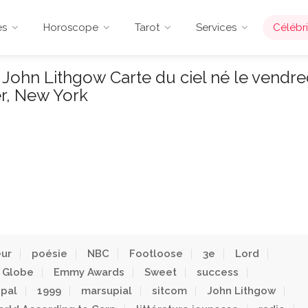
es
Horoscope
Tarot
Services
Célébri
John Lithgow Carte du ciel né le vendre
r, New York
eur
poésie
NBC
Footloose
3e
Lord
 Globe
Emmy Awards
Sweet
success
ipal
1999
marsupial
sitcom
John Lithgow