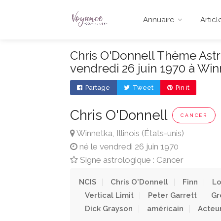
Annuaire
Articl
Chris O'Donnell Thème Astra
vendredi 26 juin 1970 à Winn
Partage
Tweet
Pin it
Chris O'Donnell
CANCER
Winnetka, Illinois (États-unis)
né le vendredi 26 juin 1970
Signe astrologique : Cancer
NCIS
Chris O'Donnell
Finn
Lo
Vertical Limit
Peter Garrett
Gr
Dick Grayson
américain
Acteu