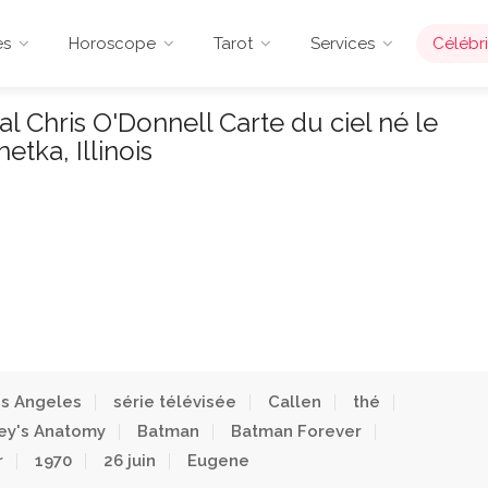
es
Horoscope
Tarot
Services
Célébri
l Chris O'Donnell Carte du ciel né le
etka, Illinois
s Angeles
série télévisée
Callen
thé
ey's Anatomy
Batman
Batman Forever
r
1970
26 juin
Eugene