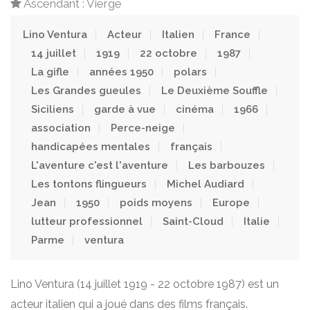
Ascendant : Vierge
Lino Ventura
Acteur
Italien
France
14 juillet
1919
22 octobre
1987
La gifle
années 1950
polars
Les Grandes gueules
Le Deuxième Souffle
Siciliens
garde à vue
cinéma
1966
association
Perce-neige
handicapées mentales
français
L'aventure c'est l'aventure
Les barbouzes
Les tontons flingueurs
Michel Audiard
Jean
1950
poids moyens
Europe
lutteur professionnel
Saint-Cloud
Italie
Parme
ventura
Lino Ventura (14 juillet 1919 - 22 octobre 1987) est un
acteur italien qui a joué dans des films français.