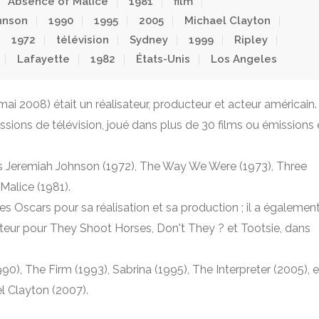
Absence of Malice
1981
film
hnson
1990
1995
2005
Michael Clayton
1972
télévision
Sydney
1999
Ripley
Lafayette
1982
États-Unis
Los Angeles
 mai 2008) était un réalisateur, producteur et acteur américain.
issions de télévision, joué dans plus de 30 films ou émissions 
ns Jeremiah Johnson (1972), The Way We Were (1973), Three
Malice (1981).
des Oscars pour sa réalisation et sa production ; il a égalemen
ateur pour They Shoot Horses, Don't They ? et Tootsie, dans
90), The Firm (1993), Sabrina (1995), The Interpreter (2005), e
 Clayton (2007).