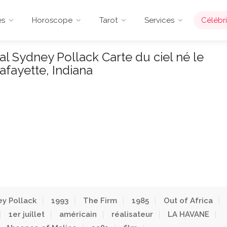
es
Horoscope
Tarot
Services
Célébri
l Sydney Pollack Carte du ciel né le
afayette, Indiana
y Pollack
1993
The Firm
1985
Out of Africa
1er juillet
américain
réalisateur
LA HAVANE