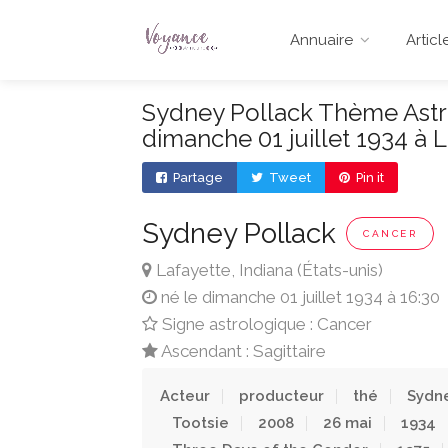
Annuaire
Articl
Sydney Pollack Thème Astra
dimanche 01 juillet 1934 à L
Partage
Tweet
Pin it
Sydney Pollack
CANCER
Lafayette, Indiana (États-unis)
né le dimanche 01 juillet 1934 à 16:30
Signe astrologique : Cancer
Ascendant : Sagittaire
Acteur
producteur
thé
Sydne
Tootsie
2008
26 mai
1934