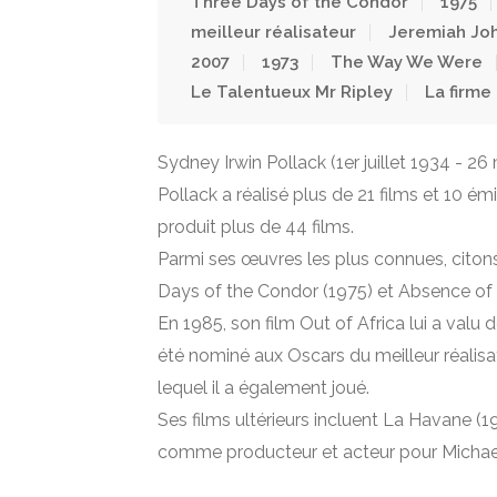
Three Days of the Condor
1975
meilleur réalisateur
Jeremiah Jo
2007
1973
The Way We Were
Le Talentueux Mr Ripley
La firme
Sydney Irwin Pollack (1er juillet 1934 - 26
Pollack a réalisé plus de 21 films et 10 ém
produit plus de 44 films.
Parmi ses œuvres les plus connues, cito
Days of the Condor (1975) et Absence of 
En 1985, son film Out of Africa lui a valu 
été nominé aux Oscars du meilleur réalis
lequel il a également joué.
Ses films ultérieurs incluent La Havane (19
comme producteur et acteur pour Michael