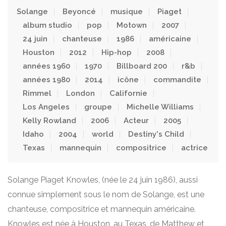
Solange
Beyoncé
musique
Piaget
album studio
pop
Motown
2007
24 juin
chanteuse
1986
américaine
Houston
2012
Hip-hop
2008
années 1960
1970
Billboard 200
r&b
années 1980
2014
icône
commandite
Rimmel
London
Californie
Los Angeles
groupe
Michelle Williams
Kelly Rowland
2006
Acteur
2005
Idaho
2004
world
Destiny's Child
Texas
mannequin
compositrice
actrice
Solange Piaget Knowles, (née le 24 juin 1986), aussi
connue simplement sous le nom de Solange, est une
chanteuse, compositrice et mannequin américaine.
Knowles est née à Houston, au Texas, de Matthew et