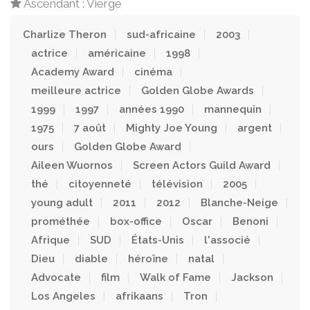
Ascendant : Vierge
Charlize Theron
sud-africaine
2003
actrice
américaine
1998
Academy Award
cinéma
meilleure actrice
Golden Globe Awards
1999
1997
années 1990
mannequin
1975
7 août
Mighty Joe Young
argent
ours
Golden Globe Award
Aileen Wuornos
Screen Actors Guild Award
thé
citoyenneté
télévision
2005
young adult
2011
2012
Blanche-Neige
prométhée
box-office
Oscar
Benoni
Afrique
SUD
États-Unis
l'associé
Dieu
diable
héroïne
natal
Advocate
film
Walk of Fame
Jackson
Los Angeles
afrikaans
Tron