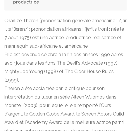
productrice
Charlize Theron (prononciation générale américaine : /ʃɑr
ˈliːs ˈθɛrən/ ; prononciation afrikaans : [ʃɐrˈlis tron] ; née le
7 août 1975) est une actrice, productrice, réalisatrice et
mannequin sud-africaine et américaine.
Elle est devenue célèbre à la fin des années 1990 après
avoir joué dans les films The Devil's Advocate (1997),
Mighty Joe Young (1998) et The Cider House Rules
(1999).
Theron a été acclamée par la critique pour son
interprétation du tueur en série Aileen Wuornos dans
Monster (2003), pour lequel elle a remporté l'Ours
d'argent, le Golden Globe Award, le Screen Actors Guild
Award et l'Academy Award de la meilleure actrice parmi
plusieurs autres récompenses, devenant la première