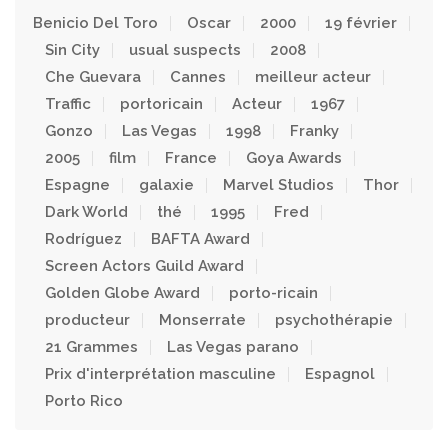
Benicio Del Toro
Oscar
2000
19 février
Sin City
usual suspects
2008
Che Guevara
Cannes
meilleur acteur
Traffic
portoricain
Acteur
1967
Gonzo
Las Vegas
1998
Franky
2005
film
France
Goya Awards
Espagne
galaxie
Marvel Studios
Thor
Dark World
thé
1995
Fred
Rodríguez
BAFTA Award
Screen Actors Guild Award
Golden Globe Award
porto-ricain
producteur
Monserrate
psychothérapie
21 Grammes
Las Vegas parano
Prix d'interprétation masculine
Espagnol
Porto Rico