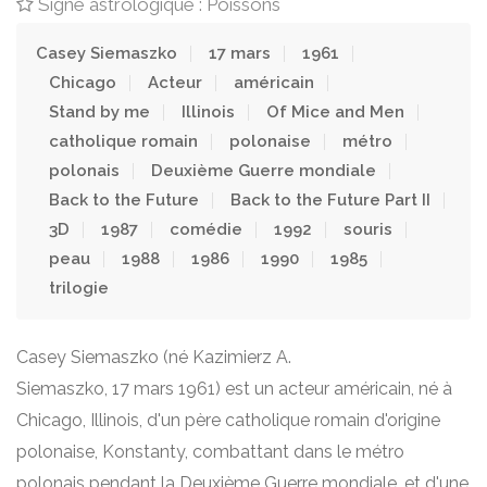
Signe astrologique : Poissons
Casey Siemaszko
17 mars
1961
Chicago
Acteur
américain
Stand by me
Illinois
Of Mice and Men
catholique romain
polonaise
métro
polonais
Deuxième Guerre mondiale
Back to the Future
Back to the Future Part II
3D
1987
comédie
1992
souris
peau
1988
1986
1990
1985
trilogie
Casey Siemaszko (né Kazimierz A.
Siemaszko, 17 mars 1961) est un acteur américain, né à
Chicago, Illinois, d'un père catholique romain d'origine
polonaise, Konstanty, combattant dans le métro
polonais pendant la Deuxième Guerre mondiale, et d'une