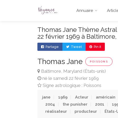
Annuaire
Articl
Thomas Jane Thème Astral 
22 février 1969 à Baltimore
Partage
Tweet
Pin it
Thomas Jane
POISSONS
Baltimore, Maryland (États-unis)
né le samedi 22 février 1969
Signe astrologique : Poissons
jane
1969
Acteur
américain
2004
the punisher
2001
19
réalisateur
producteur
États-