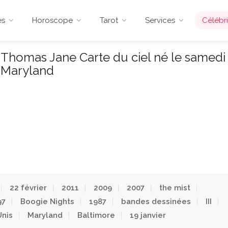
es
Horoscope
Tarot
Services
Célébri
Thomas Jane Carte du ciel né le samedi
, Maryland
22 février
2011
2009
2007
the mist
97
Boogie Nights
1987
bandes dessinées
III
Unis
Maryland
Baltimore
19 janvier