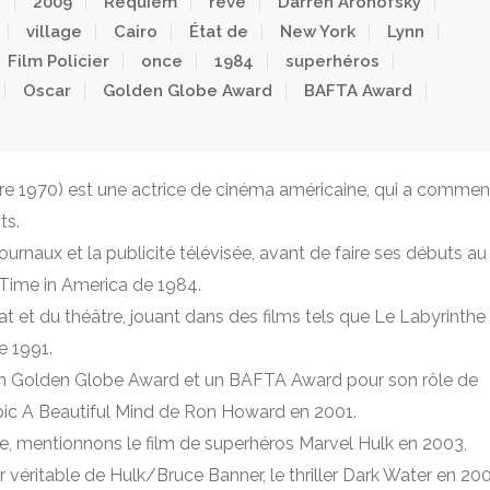
n
2009
Requiem
rêve
Darren Aronofsky
village
Cairo
État de
New York
Lynn
Film Policier
once
1984
superhéros
Oscar
Golden Globe Award
BAFTA Award
re 1970) est une actrice de cinéma américaine, qui a comme
ts.
ournaux et la publicité télévisée, avant de faire ses débuts au
 Time in America de 1984.
t et du théâtre, jouant dans des films tels que Le Labyrinthe
e 1991.
un Golden Globe Award et un BAFTA Award pour son rôle de
opic A Beautiful Mind de Ron Howard en 2001.
uite, mentionnons le film de superhéros Marvel Hulk en 2003,
r véritable de Hulk/Bruce Banner, le thriller Dark Water en 200