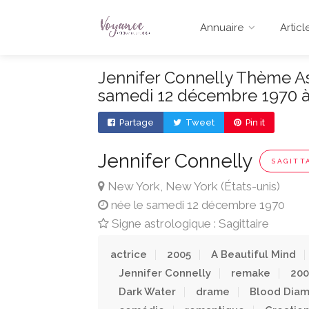
Annuaire
Articl
Jennifer Connelly Thème Ast
samedi 12 décembre 1970 
Partage
Tweet
Pin it
Jennifer Connelly
SAGITT
New York, New York (États-unis)
née le samedi 12 décembre 1970
Signe astrologique : Sagittaire
actrice
2005
A Beautiful Mind
Jennifer Connelly
remake
200
Dark Water
drame
Blood Dia