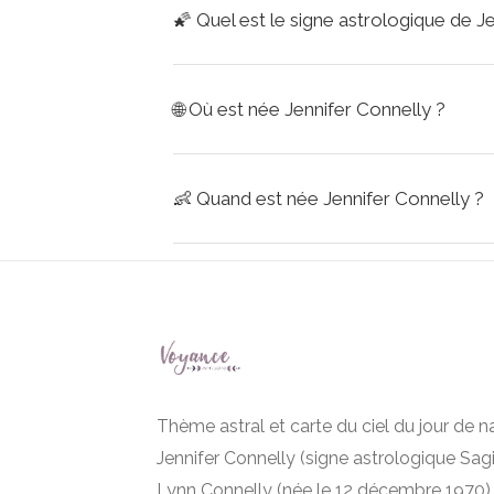
🌠
Quel est le signe astrologique de J
🌐
Où est née Jennifer Connelly ?
👶
Quand est née Jennifer Connelly ?
Thème astral et carte du ciel du jour de 
Jennifer Connelly (signe astrologique Sagit
Lynn Connelly (née le 12 décembre 1970) 