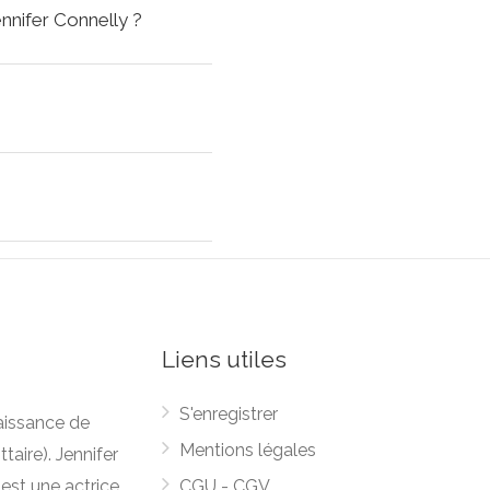
ennifer Connelly ?
Liens utiles
S'enregistrer
naissance de
Mentions légales
taire). Jennifer
est une actrice
CGU - CGV