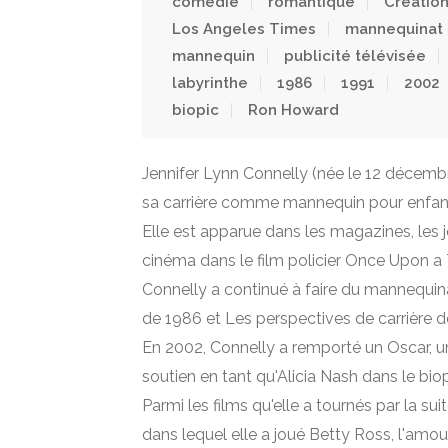
comédie
romantique
Creatio
Los Angeles Times
mannequinat
mannequin
publicité télévisée
labyrinthe
1986
1991
2002
biopic
Ron Howard
Jennifer Lynn Connelly (née le 12 décemb
sa carrière comme mannequin pour enfan
Elle est apparue dans les magazines, les j
cinéma dans le film policier Once Upon a
Connelly a continué à faire du mannequina
de 1986 et Les perspectives de carrière d
En 2002, Connelly a remporté un Oscar, 
soutien en tant qu'Alicia Nash dans le bi
Parmi les films qu'elle a tournés par la s
dans lequel elle a joué Betty Ross, l'amou