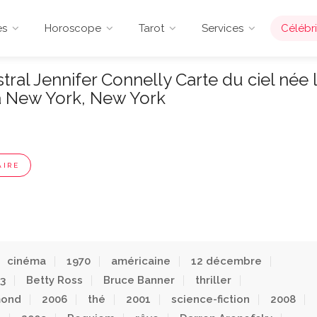
es
Horoscope
Tarot
Services
Célébri
ral Jennifer Connelly Carte du ciel née 
à New York, New York
AIRE
cinéma
1970
américaine
12 décembre
3
Betty Ross
Bruce Banner
thriller
mond
2006
thé
2001
science-fiction
2008