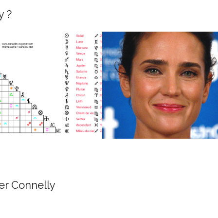
y ?
er Connelly