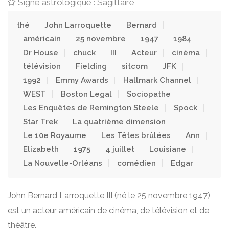
Signe astrologique : Sagittaire
thé
John Larroquette
Bernard
américain
25 novembre
1947
1984
Dr House
chuck
III
Acteur
cinéma
télévision
Fielding
sitcom
JFK
1992
Emmy Awards
Hallmark Channel
WEST
Boston Legal
Sociopathe
Les Enquêtes de Remington Steele
Spock
Star Trek
La quatrième dimension
Le 10e Royaume
Les Têtes brûlées
Ann
Elizabeth
1975
4 juillet
Louisiane
La Nouvelle-Orléans
comédien
Edgar
John Bernard Larroquette III (né le 25 novembre 1947)
est un acteur américain de cinéma, de télévision et de
théâtre.