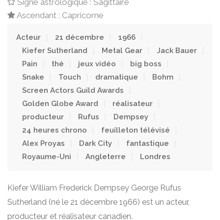
Signe astrologique : Sagittaire
Ascendant : Capricorne
Acteur
21 décembre
1966
Kiefer Sutherland
Metal Gear
Jack Bauer
Pain
thé
jeux vidéo
big boss
Snake
Touch
dramatique
Bohm
Screen Actors Guild Awards
Golden Globe Award
réalisateur
producteur
Rufus
Dempsey
24 heures chrono
feuilleton télévisé
Alex Proyas
Dark City
fantastique
Royaume-Uni
Angleterre
Londres
Kiefer William Frederick Dempsey George Rufus
Sutherland (né le 21 décembre 1966) est un acteur,
producteur et réalisateur canadien.