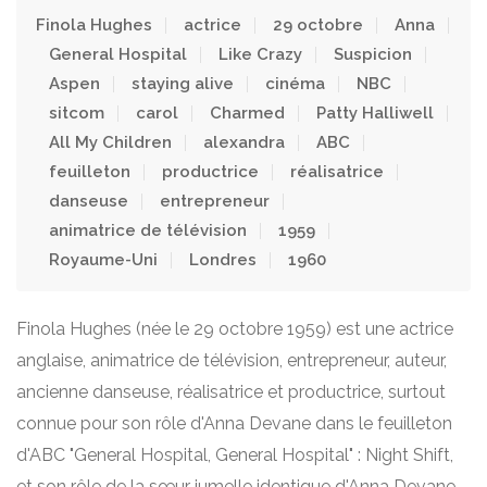
Finola Hughes
actrice
29 octobre
Anna
General Hospital
Like Crazy
Suspicion
Aspen
staying alive
cinéma
NBC
sitcom
carol
Charmed
Patty Halliwell
All My Children
alexandra
ABC
feuilleton
productrice
réalisatrice
danseuse
entrepreneur
animatrice de télévision
1959
Royaume-Uni
Londres
1960
Finola Hughes (née le 29 octobre 1959) est une actrice
anglaise, animatrice de télévision, entrepreneur, auteur,
ancienne danseuse, réalisatrice et productrice, surtout
connue pour son rôle d'Anna Devane dans le feuilleton
d'ABC "General Hospital, General Hospital" : Night Shift,
et son rôle de la sœur jumelle identique d'Anna Devane,