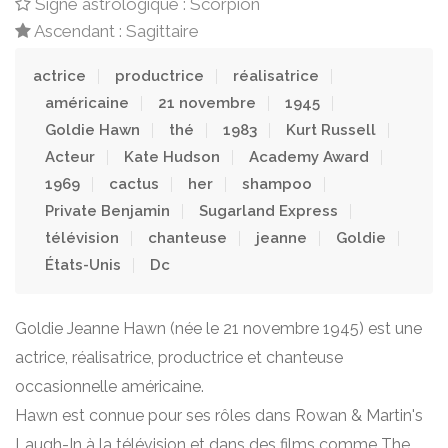
Signe astrologique : Scorpion
Ascendant : Sagittaire
actrice
productrice
réalisatrice
américaine
21 novembre
1945
Goldie Hawn
thé
1983
Kurt Russell
Acteur
Kate Hudson
Academy Award
1969
cactus
her
shampoo
Private Benjamin
Sugarland Express
télévision
chanteuse
jeanne
Goldie
États-Unis
Dc
Goldie Jeanne Hawn (née le 21 novembre 1945) est une
actrice, réalisatrice, productrice et chanteuse
occasionnelle américaine.
Hawn est connue pour ses rôles dans Rowan & Martin's
Laugh-In à la télévision et dans des films comme The