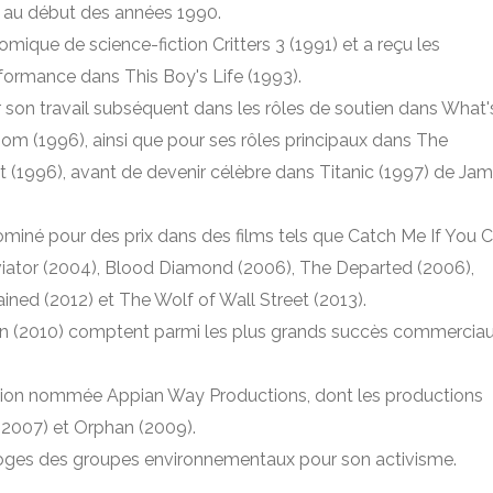
s au début des années 1990.
comique de science-fiction Critters 3 (1991) et a reçu les
rformance dans This Boy's Life (1993).
 son travail subséquent dans les rôles de soutien dans What'
oom (1996), ainsi que pour ses rôles principaux dans The
et (1996), avant de devenir célèbre dans Titanic (1997) de Ja
ominé pour des prix dans des films tels que Catch Me If You 
viator (2004), Blood Diamond (2006), The Departed (2006),
ned (2012) et The Wolf of Wall Street (2013).
tion (2010) comptent parmi les plus grands succès commercia
tion nommée Appian Way Productions, dont les productions
(2007) et Orphan (2009).
éloges des groupes environnementaux pour son activisme.