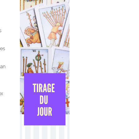
s
mes
Can
ux