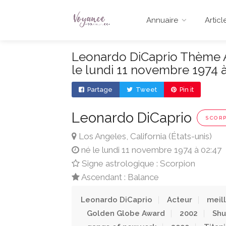
Annuaire
Articl
Leonardo DiCaprio Thème As
le lundi 11 novembre 1974 à
Partage
Tweet
Pin it
Leonardo DiCaprio
SCOR
Los Angeles, California (États-unis)
né le lundi 11 novembre 1974 à 02:47
Signe astrologique : Scorpion
Ascendant : Balance
Leonardo DiCaprio
Acteur
meil
Golden Globe Award
2002
Shu