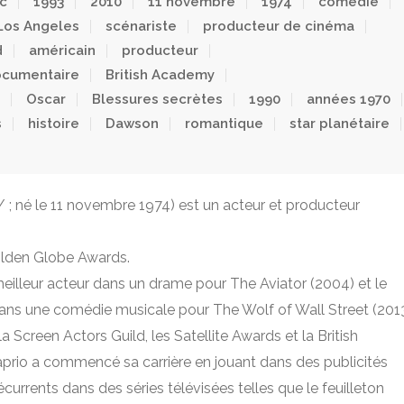
ic
1993
2010
11 novembre
1974
comédie
Los Angeles
scénariste
producteur de cinéma
d
américain
producteur
ocumentaire
British Academy
Oscar
Blessures secrètes
1990
années 1970
s
histoire
Dawson
romantique
star planétaire
 ; né le 11 novembre 1974) est un acteur et producteur
Golden Globe Awards.
eilleur acteur dans un drame pour The Aviator (2004) et le
ans une comédie musicale pour The Wolf of Wall Street (2013
 Screen Actors Guild, les Satellite Awards et la British
prio a commencé sa carrière en jouant dans des publicités
currents dans des séries télévisées telles que le feuilleton