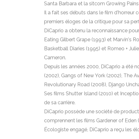
Santa Barbara et la sitcom Growing Pain
Il a fait ses débuts dans le film d'horreur 
premiers éloges de la critique pour sa pe
DiCaprio a obtenu la reconnaissance pour
Eating Gilbert Grape (1993) et Marvin's R
Basketball Diaries (1995) et Romeo + Juli
Cameron.
Depuis les années 2000, DiCaprio a été n
(2002), Gangs of New York (2002), The A
Revolutionary Road (2008), Django Unchai
Ses films Shutter Island (2010) et Incep
de sa carrière.
DiCaprio possède une société de produc
comprennent les films Gardener of Eden 
Écologiste engagé, DiCaprio a reçu les 