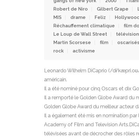
gangs of new york
2000
Titan
Robert de Niro
Gilbert Grape
MIS
drame
Feliz
Hollywoo
Réchauffement climatique
film d
Le Loup de Wall Street
télévision
Martin Scorsese
film
oscarisé
rock
activisme
Leonardo Wilhelm DiCaprio (/dɨˈkæpri.oʊ/
américain.
Il a été nominé pour cinq Oscars et dix 
Il a remporté le Golden Globe Award du m
Golden Globe Award du meilleur acteur d
Il a également été mis en nomination par la
Academy of Film and Television Arts.DiCa
télévisées avant de décrocher des rôles ré