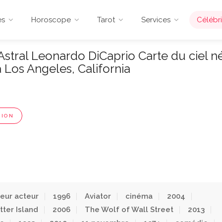
es
Horoscope
Tarot
Services
Célébri
tral Leonardo DiCaprio Carte du ciel n
 Los Angeles, California
PION
leur acteur
1996
Aviator
cinéma
2004
tter Island
2006
The Wolf of Wall Street
2013