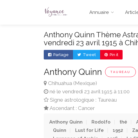
Annuaire
Articl
Anthony Quinn Thème Astral
vendredi 23 avril 1915 à Ch
Partage
Tweet
Pin it
Anthony Quinn
TAUREAU
Chihuahua (Mexique)
né le vendredi 23 avril 1915 à 11:00
Signe astrologique : Taureau
Ascendant : Cancer
Anthony Quinn
Rodolfo
thé
Quinn
Lust for Life
1952
Za