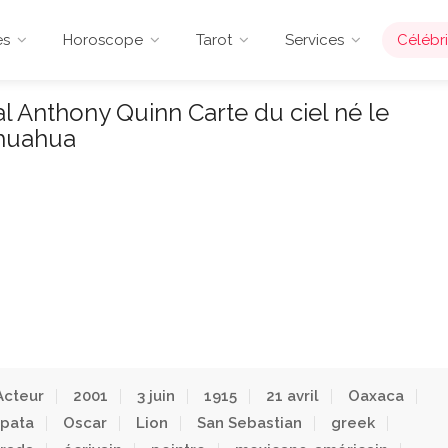
es
Horoscope
Tarot
Services
Célébri
 Anthony Quinn Carte du ciel né le
ihuahua
Acteur
2001
3 juin
1915
21 avril
Oaxaca
pata
Oscar
Lion
San Sebastian
greek