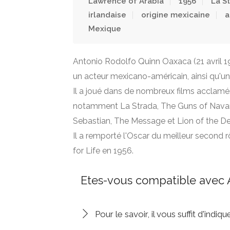
Lawrence of Arabia
1956
La S
irlandaise
origine mexicaine
a
Mexique
Antonio Rodolfo Quinn Oaxaca (21 avril 19
un acteur mexicano-américain, ainsi qu'un 
Il a joué dans de nombreux films acclamés
notamment La Strada, The Guns of Navaro
Sebastian, The Message et Lion of the De
Il a remporté l'Oscar du meilleur second r
for Life en 1956.
Etes-vous compatible avec 
Pour le savoir, il vous suffit d'indi