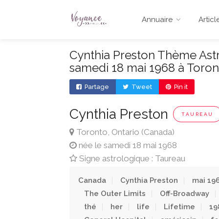
Annuaire
Articl
Cynthia Preston Thème Astra
samedi 18 mai 1968 à Toron
Partage
Tweet
Pin it
Cynthia Preston
TAUREAU
Toronto, Ontario (Canada)
née le samedi 18 mai 1968
Signe astrologique : Taureau
Canada
Cynthia Preston
mai 19
The Outer Limits
Off-Broadway
thé
her
life
Lifetime
19