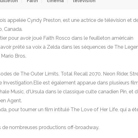
uilleton
Faith
cinéma
télévision
ois appelée Cyndy Preston, est une actrice de télévision et d
o, Canada.
ier pour avoir joué Faith Rosco dans le feuilleton américain
 avoir prêté sa voix à Zelda dans les séquences de The Lege
 Mario Bros.
odes de The Outer Limits, Total Recall 2070, Neon Rider, Str
e Investigation.Elle est également apparue dans plusieurs film
le Music, d'Ursula dans le classique culte canadien Pin, et 
een Agent.
a, pour tourner un film intitulé The Love of Her Life, qui a ét
ns de nombreuses productions off-broadway.