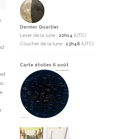
e
Dernier Quartier
Lever de la lune :
22h14
(UTC)
Coucher de la lune :
13h48
(UTC)
nd
Carte étoiles 6 août
eet
s,
de
é