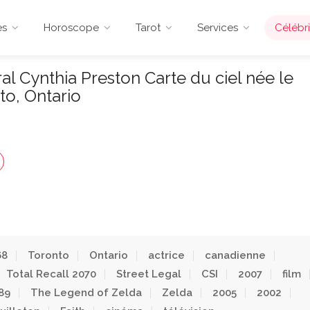
es
Horoscope
Tarot
Services
Célébri
l Cynthia Preston Carte du ciel née le
to, Ontario
68
Toronto
Ontario
actrice
canadienne
Total Recall 2070
Street Legal
CSI
2007
film
89
The Legend of Zelda
Zelda
2005
2002