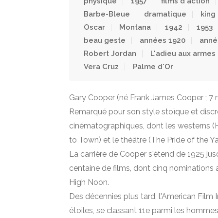
physique
1957
films d'action
Barbe-Bleue
dramatique
king
Oscar
Montana
1942
1953
beau geste
années 1920
anné
Robert Jordan
L'adieu aux armes
Vera Cruz
Palme d'Or
Gary Cooper (né Frank James Cooper ; 7 m
Remarqué pour son style stoïque et discr
cinématographiques, dont les westerns (H
to Town) et le théâtre (The Pride of the Y
La carrière de Cooper s'étend de 1925 ju
centaine de films, dont cinq nominations a
High Noon.
Des décennies plus tard, l'American Film 
étoiles, se classant 11e parmi les hommes