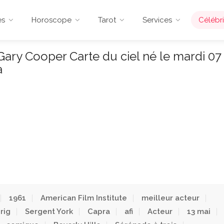
es
Horoscope
Tarot
Services
Célébri
ary Cooper Carte du ciel né le mardi 07
a
1961
American Film Institute
meilleur acteur
rig
Sergent York
Capra
afi
Acteur
13 mai