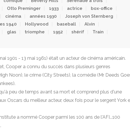
comique
Beverly Hills
Sérénade à trois
Otto Preminger
1933
actrice
box-office
cinéma
années 1930
Joseph von Sternberg
es 1940
Hollywood
baseball
Alvin
glas
triomphe
1952
shérif
Train
ai 1901 - 13 mai 1961) était un acteur de cinéma américain.
et, Cooper a connu du succès dans plusieurs genres
igh Noon), le crime (City Streets), la comédie (Mr Deeds Goe
ankees).
squ'à peu de temps avant sa mort et comprend plus d'une
ux Oscars du meilleur acteur, deux fois pour le sergent York e
Institute a nommé Cooper parmi les 100 ans de l'AFI...100
.