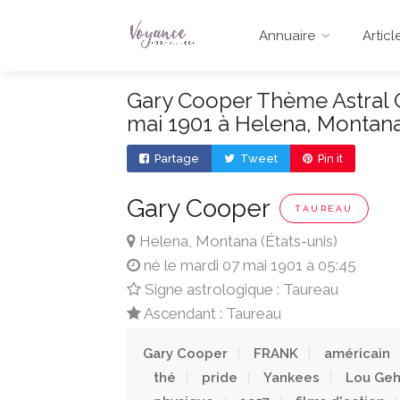
Annuaire
Articl
Gary Cooper Thème Astral G
mai 1901 à Helena, Montan
Partage
Tweet
Pin it
Gary Cooper
TAUREAU
Helena, Montana (États-unis)
né le mardi 07 mai 1901 à 05:45
Signe astrologique : Taureau
Ascendant : Taureau
Gary Cooper
FRANK
américain
thé
pride
Yankees
Lou Geh