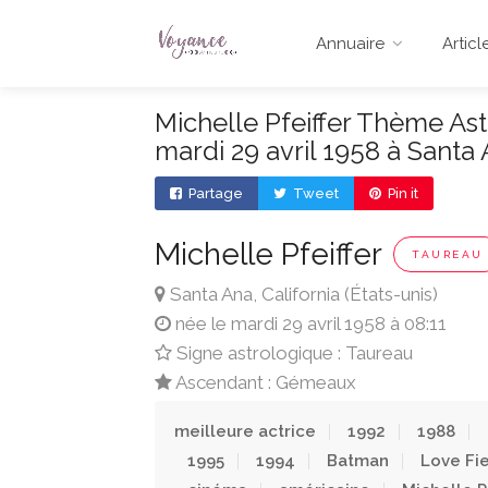
Annuaire
Articl
Michelle Pfeiffer Thème Astr
mardi 29 avril 1958 à Santa 
Partage
Tweet
Pin it
Michelle Pfeiffer
TAUREAU
Santa Ana, California (États-unis)
née le mardi 29 avril 1958 à 08:11
Signe astrologique : Taureau
Ascendant : Gémeaux
meilleure actrice
1992
1988
1995
1994
Batman
Love Fi