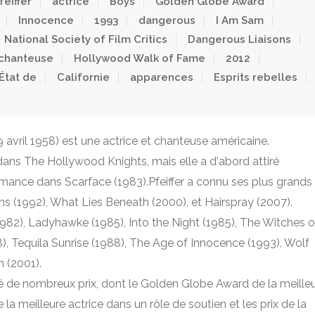
feiffer
actrice
Boys
Golden Globe Award
Innocence
1993
dangerous
I Am Sam
National Society of Film Critics
Dangerous Liaisons
chanteuse
Hollywood Walk of Fame
2012
État de
Californie
apparences
Esprits rebelles
 29 avril 1958) est une actrice et chanteuse américaine.
dans The Hollywood Knights, mais elle a d'abord attiré
rmance dans Scarface (1983).Pfeiffer a connu ses plus grands
(1992), What Lies Beneath (2000), et Hairspray (2007).
982), Ladyhawke (1985), Into the Night (1985), The Witches o
), Tequila Sunrise (1988), The Age of Innocence (1993), Wolf
 (2001).
rté de nombreux prix, dont le Golden Globe Award de la meille
 la meilleure actrice dans un rôle de soutien et les prix de la