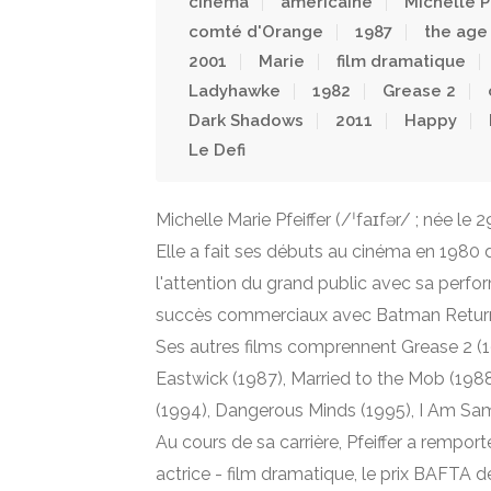
cinéma
américaine
Michelle P
comté d'Orange
1987
the age
2001
Marie
film dramatique
Ladyhawke
1982
Grease 2
Dark Shadows
2011
Happy
Le Defi
Michelle Marie Pfeiffer (/ˈfaɪfər/ ; née le
Elle a fait ses débuts au cinéma en 1980 
l'attention du grand public avec sa perfo
succès commerciaux avec Batman Returns 
Ses autres films comprennent Grease 2 (1
Eastwick (1987), Married to the Mob (1988
(1994), Dangerous Minds (1995), I Am Sam
Au cours de sa carrière, Pfeiffer a rempo
actrice - film dramatique, le prix BAFTA de