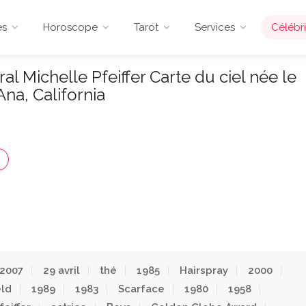
es
Horoscope
Tarot
Services
Célébri
al Michelle Pfeiffer Carte du ciel née le
Ana, California
2007
29 avril
thé
1985
Hairspray
2000
eld
1989
1983
Scarface
1980
1958