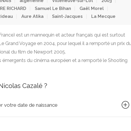
RNAIS
algérienne
Villeneuve-sur-Lot
2003
RRE RICHARD
Samuel Le Bihan
Gaël Morel
Rideau
Aure Atika
Saint-Jacques
La Mecque
 France) est un mannequin et acteur français qui est surtout
 Le Grand Voyage en 2004, pour lequel il a remporté un prix d
ational du film de Newport 2005.
ts émergents du cinéma européen et a remporté le Shooting
icolas Cazalé ?
quer votre date de naissance