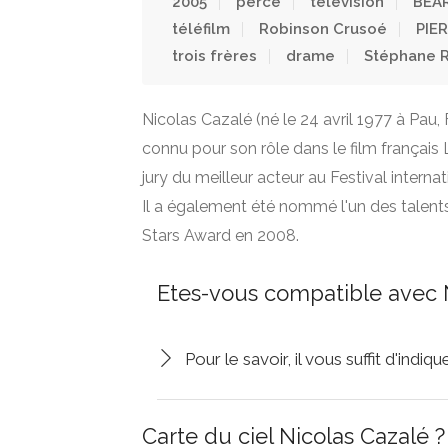
2005
percé
télévision
BEA
téléfilm
Robinson Crusoé
PIE
trois frères
drame
Stéphane 
Nicolas Cazalé (né le 24 avril 1977 à Pau,
connu pour son rôle dans le film français
jury du meilleur acteur au Festival intern
Il a également été nommé l'un des talen
Stars Award en 2008.
Etes-vous compatible avec N
Pour le savoir, il vous suffit d'indi
Carte du ciel Nicolas Cazalé ?