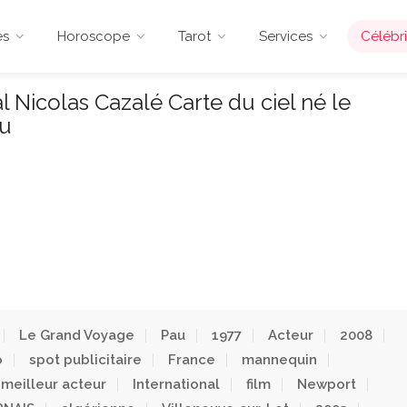
es
Horoscope
Tarot
Services
Célébri
 Nicolas Cazalé Carte du ciel né le
au
Le Grand Voyage
Pau
1977
Acteur
2008
o
spot publicitaire
France
mannequin
meilleur acteur
International
film
Newport