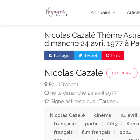
Annuaire
Articl
Nicolas Cazalé Thème Astral
dimanche 24 avril 1977 à P
Partage
Tweet
Pin it
Nicolas Cazalé
TAUREAU
Pau (France)
né le dimanche 24 avril 1977
Signe astrologique : Taureau
Nicolas Cazalé
cinéma
24 avril
française
partir
2013
Kenz
français
film français
2004