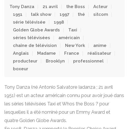
Tony Danza
21 avril
the Boss
Acteur
1951
talk show
1997
thé
sitcom
série télévisée
1998
Golden Globe Awards
Taxi
séries télévisées
américain
chaîne de télévision
New York
anime
Anglais
Madame
France
réalisateur
producteur
Brooklyn
professionnel
boxeur
Tony Danza (né Antonio Salvatore Iadanza ; 21 avril
1951) est un acteur américain connu pour avoir joué dans
les séries télévisées Taxi et Whos the Boss ? pour
lesquelles il a été nominé pour un Emmy Award et
quatre Golden Globe Awards.
En 1998, Danza a remporté le Peoples Choice Award