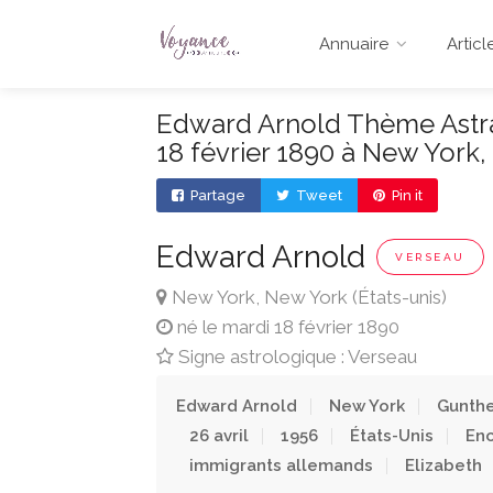
Annuaire
Articl
Edward Arnold Thème Astral
18 février 1890 à New York
Partage
Tweet
Pin it
Edward Arnold
VERSEAU
New York, New York (États-unis)
né le mardi 18 février 1890
Signe astrologique : Verseau
Edward Arnold
New York
Gunth
26 avril
1956
États-Unis
Enc
immigrants allemands
Elizabeth