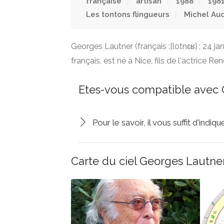
française
artisan
1988
198
Les tontons flingueurs
Michel Aud
Georges Lautner (français :[lotnɛʁ] ; 24 ja
français, est né à Nice, fils de l'actrice Re
Etes-vous compatible avec 
Pour le savoir, il vous suffit d'indi
Carte du ciel Georges Lautner