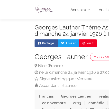
Annuaire
Articl
Georges Lautner Thème Astr
dimanche 24 janvier 1926 à
Partage
Tweet
Pin it
Georges Lautner
VERSEA
Nice (France)
né le dimanche 24 janvier 1926 à 23:0
Signe astrologique : Verseau
Ascendant : Balance
français
Georges Lautner
réali
22 novembre
2013
comédie