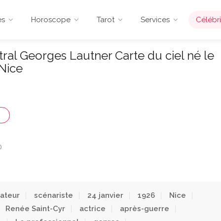
es
Horoscope
Tarot
Services
Célébri
al Georges Lautner Carte du ciel né le
 Nice
U
0
sateur
scénariste
24 janvier
1926
Nice
Renée Saint-Cyr
actrice
après-guerre