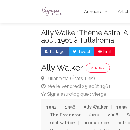
Annuaire
Articl
Ally Walker Thème Astral Al
août 1961 à Tullahoma
Partage
Tweet
Pin it
Ally Walker
VIERGE
Tullahoma (États-unis)
née le vendredi 25 août 1961
Signe astrologique : Vierge
1992
1996
Ally Walker
1999
The Protector
2010
2008
S
réalisatrice
productrice
actri