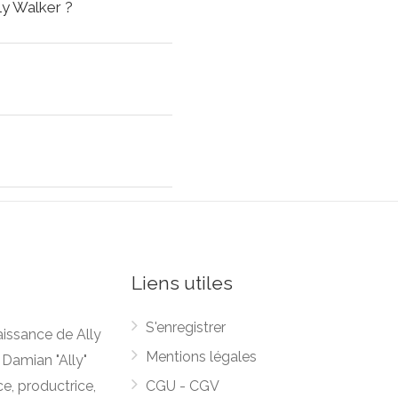
ly Walker ?
Liens utiles
S'enregistrer
aissance de Ally
Mentions légales
 Damian "Ally"
ce, productrice,
CGU - CGV