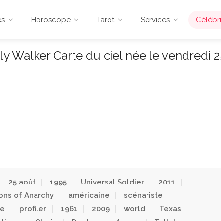
es
Horoscope
Tarot
Services
Célébri
ly Walker Carte du ciel née le vendredi 2
25 août
1995
Universal Soldier
2011
ons of Anarchy
américaine
scénariste
ce
profiler
1961
2009
world
Texas