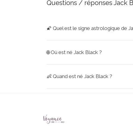
Questions / réponses Jack B
🌠
Quel est le signe astrologique de J
🌐
Où est né Jack Black ?
👶
Quand est né Jack Black ?