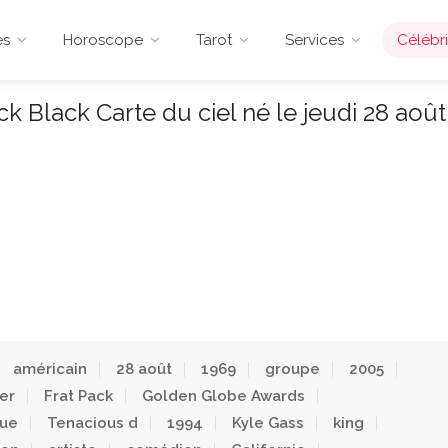
es
Horoscope
Tarot
Services
Célébri
k Black Carte du ciel né le jeudi 28 août
américain
28 août
1969
groupe
2005
er
Frat Pack
Golden Globe Awards
ue
Tenacious d
1994
Kyle Gass
king