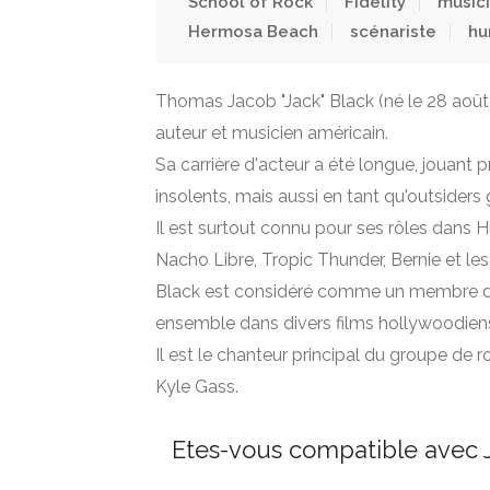
School of Rock
Fidelity
music
Hermosa Beach
scénariste
hu
Thomas Jacob "Jack" Black (né le 28 août 1
auteur et musicien américain.
Sa carrière d'acteur a été longue, jouant
insolents, mais aussi en tant qu'outsiders gê
Il est surtout connu pour ses rôles dans H
Nacho Libre, Tropic Thunder, Bernie et le
Black est considéré comme un membre du 
ensemble dans divers films hollywoodien
Il est le chanteur principal du groupe de
Kyle Gass.
Etes-vous compatible avec J