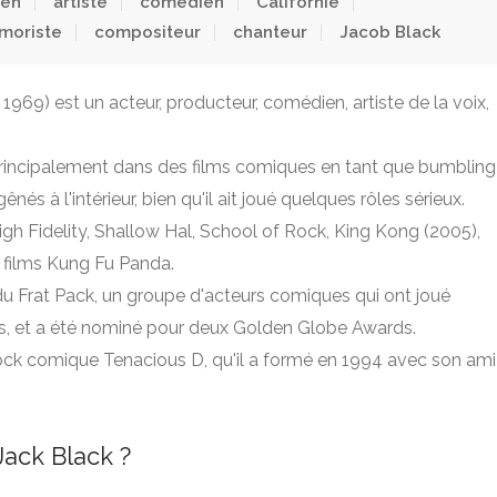
ien
artiste
comédien
Californie
moriste
compositeur
chanteur
Jacob Black
969) est un acteur, producteur, comédien, artiste de la voix,
 principalement dans des films comiques en tant que bumbling
nés à l'intérieur, bien qu'il ait joué quelques rôles sérieux.
igh Fidelity, Shallow Hal, School of Rock, King Kong (2005),
s films Kung Fu Panda.
Frat Pack, un groupe d'acteurs comiques qui ont joué
s, et a été nominé pour deux Golden Globe Awards.
 rock comique Tenacious D, qu'il a formé en 1994 avec son ami
ack Black ?