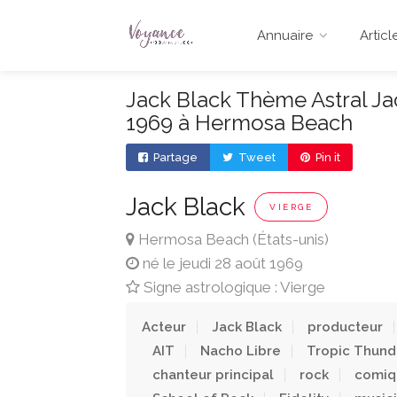
Annuaire
Articl
Jack Black Thème Astral Jac
1969 à Hermosa Beach
Partage
Tweet
Pin it
Jack Black
VIERGE
Hermosa Beach (États-unis)
né le jeudi 28 août 1969
Signe astrologique : Vierge
Acteur
Jack Black
producteur
AIT
Nacho Libre
Tropic Thund
chanteur principal
rock
comiq