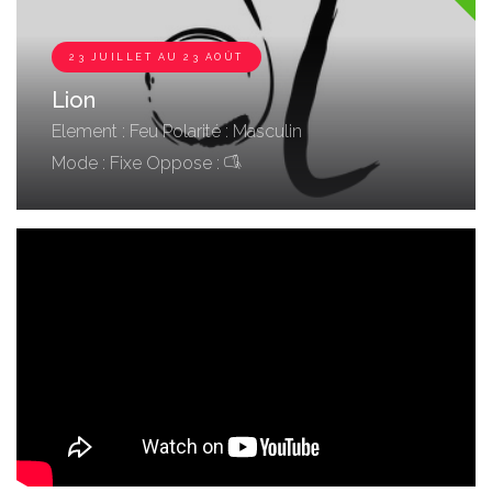
23 JUILLET AU 23 AOÛT
Lion
Element : Feu
Polarité : Masculin
Mode : Fixe
Oppose :