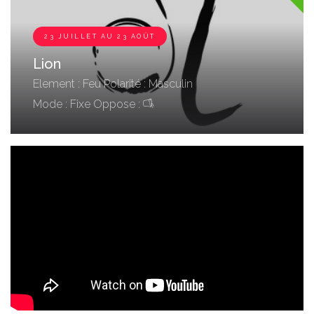
23 JUILLET AU 23 AOÛT
Lion
Element : Feu
Polarité : Masculin
Mode : Fixe
Oppose :