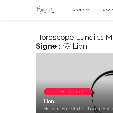
Annuaire
Articl
Horoscope Lundi 11 M
Signe :
Lion
23 JUILLET AU 23 AOÛT
Lion
Element : Feu
Polarité : Masculin
Mode 