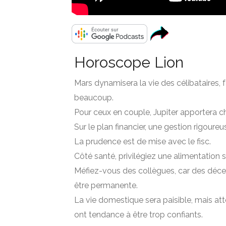
Horoscope Lion
Mars dynamisera la vie des célibataires,
beaucoup.
Pour ceux en couple, Jupiter apportera ch
Sur le plan financier, une gestion rigoure
La prudence est de mise avec le fisc.
Côté santé, privilégiez une alimentation s
Méfiez-vous des collègues, car des déce
être permanente.
La vie domestique sera paisible, mais atte
ont tendance à être trop confiants.