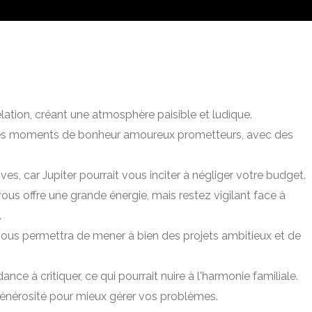
lation, créant une atmosphère paisible et ludique.
e des moments de bonheur amoureux prometteurs, avec des
es, car Jupiter pourrait vous inciter à négliger votre budget.
ous offre une grande énergie, mais restez vigilant face à
.
us permettra de mener à bien des projets ambitieux et de
ce à critiquer, ce qui pourrait nuire à l'harmonie familiale.
générosité pour mieux gérer vos problèmes.