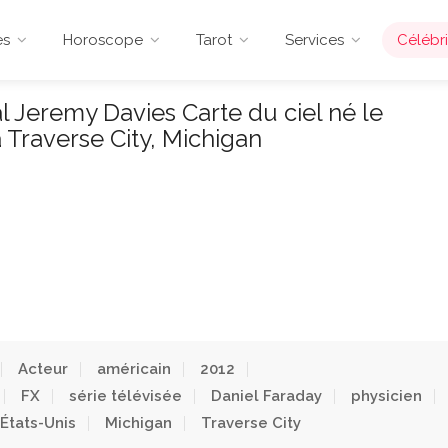
es
Horoscope
Tarot
Services
Célébri
 Jeremy Davies Carte du ciel né le
 Traverse City, Michigan
Acteur
américain
2012
FX
série télévisée
Daniel Faraday
physicien
États-Unis
Michigan
Traverse City