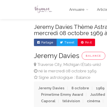
Annuaire
Articl
Jeremy Davies Thème Astral
mercredi 08 octobre 1969 à
Partage
Tweet
Pin it
Jeremy Davies
BALANCE
Traverse City, Michigan (États-unis)
né le mercredi 08 octobre 1969
Signe astrologique : Balance
Jeremy Davies
8 octobre
1969
Primetime Emmy Award
Justified
Caporal
télévision
cinéma