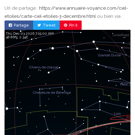
Url de partage :
https://www.annuaire-voyance.com/ciel-
etoiles/carte-ciel-etoiles-3-decembre.html
ou bien via :
Partage
Tweet
Pin it
Thu Dec 03 2026 7:19:00 AM
undefined
48.86, 2.34