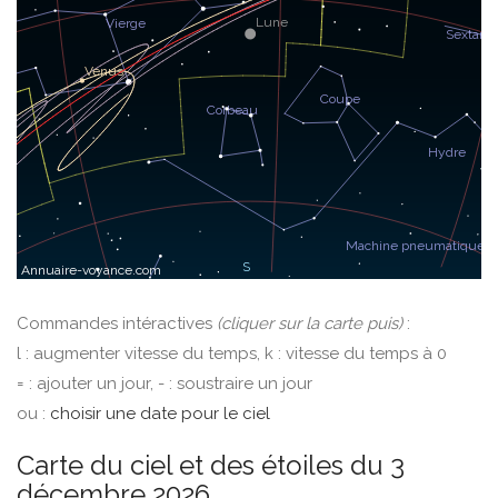
Commandes intéractives
(cliquer sur la carte puis)
:
l : augmenter vitesse du temps, k : vitesse du temps à 0
= : ajouter un jour, - : soustraire un jour
ou :
choisir une date pour le ciel
Carte du ciel et des étoiles du 3
décembre 2026