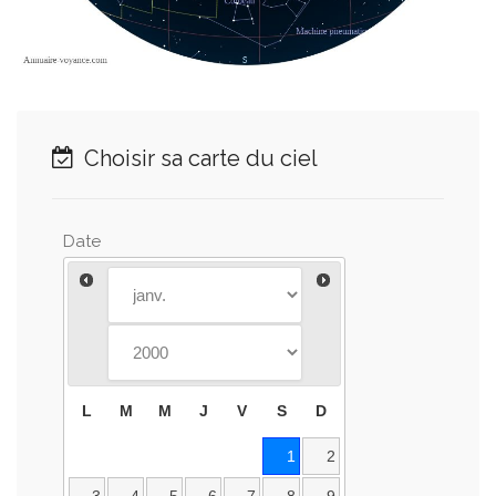
Choisir sa carte du ciel
Date
L
M
M
J
V
S
D
1
2