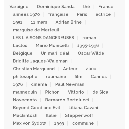
Varaigne
Dominique Sanda
thé
France
années 1970
française
Paris
actrice
1951
11 mars
Adrian Brine
marquise de Merteuil
LES LIAISONS DANGEREUSES
roman
Laclos
Mario Monicelli
1995-1996
Belgique
Un mari idéal
Oscar Wilde
Brigitte Jaques-Wajeman
Christian Marquand
Acteur
2000
philosophe
roumaine
film
Cannes
1976
cinéma
Paul Newman
mannequin
Pichon
Vittorio
de Sica
Novecento
Bernardo Bertolucci
Beyond Good and Evil
Liliana Cavani
Mackintosh
Italie
Steppenwolf
Max von Sydow
1993
commune