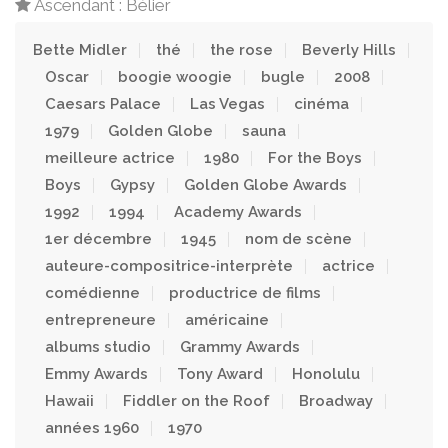
Ascendant : Bélier
Bette Midler
thé
the rose
Beverly Hills
Oscar
boogie woogie
bugle
2008
Caesars Palace
Las Vegas
cinéma
1979
Golden Globe
sauna
meilleure actrice
1980
For the Boys
Boys
Gypsy
Golden Globe Awards
1992
1994
Academy Awards
1er décembre
1945
nom de scène
auteure-compositrice-interprète
actrice
comédienne
productrice de films
entrepreneure
américaine
albums studio
Grammy Awards
Emmy Awards
Tony Award
Honolulu
Hawaii
Fiddler on the Roof
Broadway
années 1960
1970