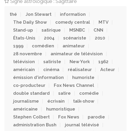
Signe astrologique : Sagittaire
thé
Jon Stewart
information
The Daily Show
comedy central
MTV
Stand-up
satirique
MSNBC
CNN
États-Unis
2004
scénariste
2010
1999
comédien
animateur
28 novembre
animateur de télévision
télévision
satiriste
New York
1962
américain
cinéma
réalisateur
Acteur
émission d'information
humoriste
co-producteur
Fox News Channel
double standard
satire
comédie
journalisme
écrivain
talk-show
américaine
humoristique
Stephen Colbert
Fox News
parodie
administration Bush
journal télévisé