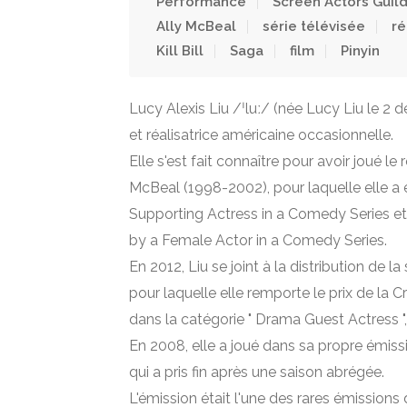
Performance
Screen Actors Guil
Ally McBeal
série télévisée
ré
Kill Bill
Saga
film
Pinyin
Lucy Alexis Liu /ˈluː/ (née Lucy Liu le 2 
et réalisatrice américaine occasionnelle.
Elle s'est fait connaître pour avoir joué le
McBeal (1998-2002), pour laquelle elle 
Supporting Actress in a Comedy Series e
by a Female Actor in a Comedy Series.
En 2012, Liu se joint à la distribution de 
pour laquelle elle remporte le prix de la C
dans la catégorie " Drama Guest Actress 
En 2008, elle a joué dans sa propre émis
qui a pris fin après une saison abrégée.
L'émission était l'une des rares émissions