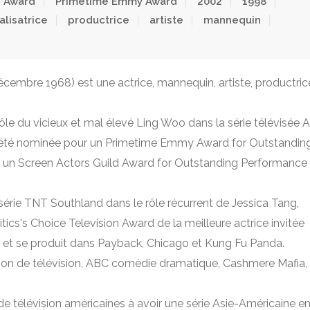
d Award
Primetime Emmy Award
2002
1998
alisatrice
productrice
artiste
mannequin
décembre 1968) est une actrice, mannequin, artiste, productric
 rôle du vicieux et mal élevé Ling Woo dans la série télévisée A
a été nominée pour un Primetime Emmy Award for Outstandin
t un Screen Actors Guild Award for Outstanding Performance
la série TNT Southland dans le rôle récurrent de Jessica Tang,
ritics's Choice Television Award de la meilleure actrice invitée
", et se produit dans Payback, Chicago et Kung Fu Panda.
sion de télévision, ABC comédie dramatique, Cashmere Mafia,
 de télévision américaines à avoir une série Asie-Américaine e