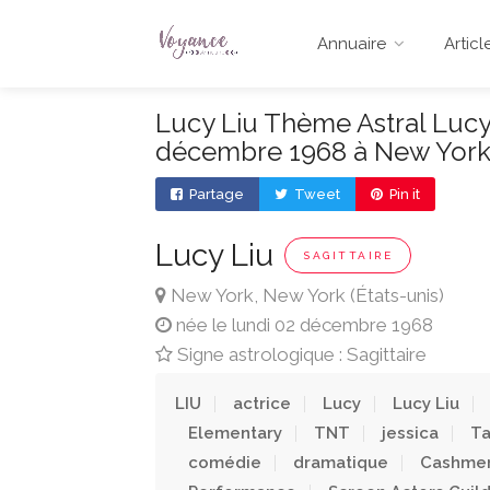
Annuaire
Articl
Lucy Liu Thème Astral Lucy 
décembre 1968 à New York
Partage
Tweet
Pin it
Lucy Liu
SAGITTAIRE
New York, New York (États-unis)
née le lundi 02 décembre 1968
Signe astrologique : Sagittaire
LIU
actrice
Lucy
Lucy Liu
Elementary
TNT
jessica
T
comédie
dramatique
Cashmer