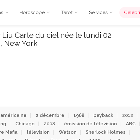
es
Horoscope
Tarot
Services
Célébri
Liu Carte du ciel née le lundi 02
, New York
américaine
2 décembre
1968
payback
2012
ang
Chicago
2008
émission de télévision
ABC
e Mafia
télévision
Watson
Sherlock Holmes