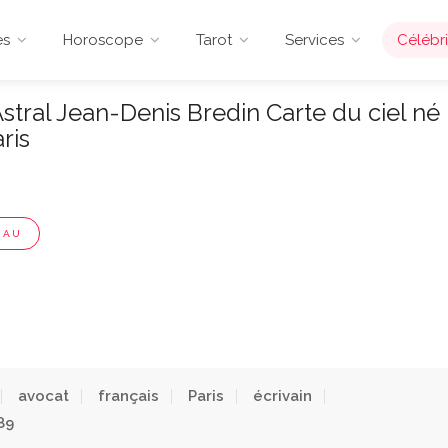
es
Horoscope
Tarot
Services
Célébri
tral Jean-Denis Bredin Carte du ciel né
ris
EAU
avocat
français
Paris
écrivain
89