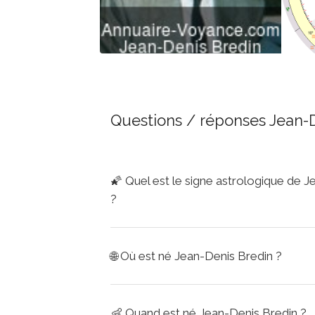
Questions / réponses Jean-
🌠
Quel est le signe astrologique de 
?
🌐
Où est né Jean-Denis Bredin ?
👶
Quand est né Jean-Denis Bredin ?