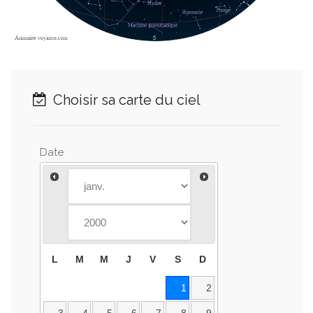
Choisir sa carte du ciel
Date
L
M
M
J
V
S
D
1
2