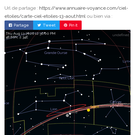
Url de partage :
https://www.annuaire-voyance.com/ciel-
etoiles/carte-ciel-etoiles-13-aout.html
ou bien via :
Partage
Tweet
Pin it
Thu Aug 13 2026 12:36:00 PM
undefined
48.86, 2.34