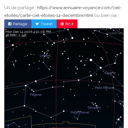
Url de partage :
https://www.annuaire-voyance.com/ciel-
etoiles/carte-ciel-etoiles-14-decembre.html
ou bien via :
Partage
Tweet
Pin it
Mon Dec 14 2026 4:01:00 PM
undefined
48.86, 2.34