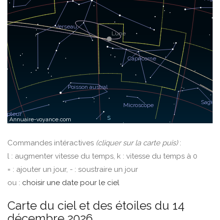
Commandes intéractives
(cliquer sur la carte puis)
:
l : augmenter vitesse du temps, k : vitesse du temps à 0
= : ajouter un jour, - : soustraire un jour
ou :
choisir une date pour le ciel
Carte du ciel et des étoiles du 14
décembre 2026