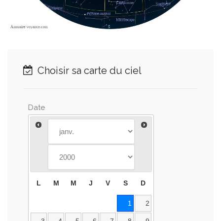
Choisir sa carte du ciel
Date
L
M
M
J
V
S
D
1
2