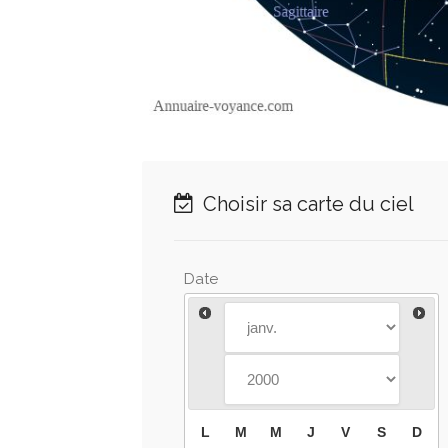
Choisir sa carte du ciel
Date
L
M
M
J
V
S
D