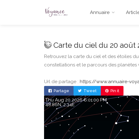
Annuaire
Articl
Carte du ciel du 20 août 
Retrouvez la carte du ciel et des étoiles d
constellations et le parcours des planètes 
Url de partage :
https://www.annuaire-voya
Partage
Tweet
Pin it
Thu Aug 20 2026 6:01:00 PM
48.86, 2.34