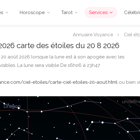
es
Horoscope
Tarot
Services
Célébri
Annuaire Voyance
Ciel éto
2026 carte des étoiles du 20 8 2026
u 20 août 2026 lorsque la lune est à son apogée avec les
visibles. La lune sera visible De 16h06 à 23h47
nce.com/ciel-etoiles/carte-ciel-etoiles-20-aout.html
ou bien vi
undefin